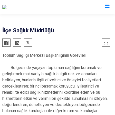
Hatay
İlçe Sağlık Müdrlüğü
Altınözü
Reyhanlı
Belen
Samandağ
Toplum Sağlığı Merkezi Başkanlığının Görevleri
Dörtyol
Yayladağı
Erzin
Payas
Bölgesinde yaşayan toplumun sağlığını korumak ve
Hassa
Arsuz
geliştirmek maksadıyla sağlıkla ilgili risk ve sorunları
belirleyen, bunlarla ilgili düzeltici ve önleyici faaliyetleri
İskenderun
Antakya
gerçekleştiren; birinci basamak koruyucu, iyileştirici ve
Kırıkhan
Defne
rehabilite edici sağlık hizmetlerini koordine eden ve bu
Kumlu
hizmetlerin etkin ve verimli bir şekilde sunulmasını izleyen,
değerlendiren, denetleyen ve destekleyen; bölgesinde
bulunan sağlık kuruluşları ile diğer kurum ve kuruluşlar