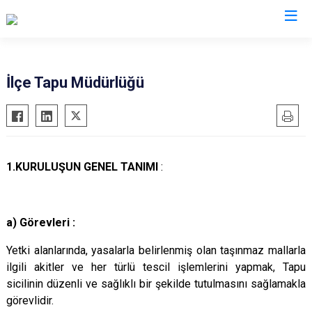
Hatay
İlçe Tapu Müdürlüğü
Altınözü
Reyhanlı
Belen
Samandağ
Dörtyol
Yayladağı
1.KURULUŞUN GENEL TANIMI
:
Erzin
Payas
Hassa
Arsuz
İskenderun
Antakya
a) Görevleri :
Kırıkhan
Defne
Yetki alanlarında, yasalarla belirlenmiş olan taşınmaz mallarla
Kumlu
ilgili akitler ve her türlü tescil işlemlerini yapmak, Tapu
sicilinin düzenli ve sağlıklı bir şekilde tutulmasını sağlamakla
görevlidir.