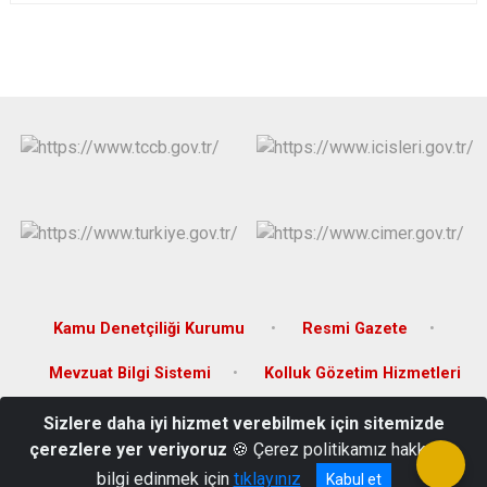
Kamu Denetçiliği Kurumu
Resmi Gazete
Mevzuat Bilgi Sistemi
Kolluk Gözetim Hizmetleri
Sizlere daha iyi hizmet verebilmek için sitemizde
Çamaltı Mahallesi Çamaltı 4 Sokak No:2 Yayladağı / HATAY
çerezlere yer veriyoruz
🍪 Çerez politikamız hakkında
Telefon: 03264713300 Fax : 03264713302
bilgi edinmek için
tıklayınız
Kabul et